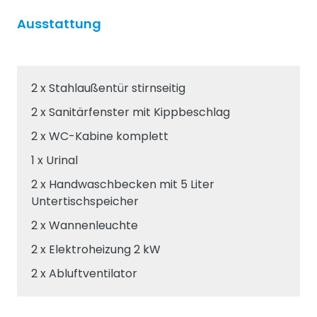
Ausstattung
2 x Stahlaußentür stirnseitig
2 x Sanitärfenster mit Kippbeschlag
2 x WC-Kabine komplett
1 x Urinal
2 x Handwaschbecken mit 5 Liter
Untertischspeicher
2 x Wannenleuchte
2 x Elektroheizung 2 kW
2 x Abluftventilator