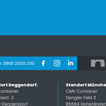
n: 0800 2500 200
ort Deggendorf:
Standort Münche
ontainer
CMV Container
bsstr. 3
Dengler Feld 3
 Deggendorf
85664 Hohenlinde