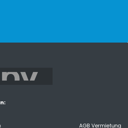
n:
n
AGB Vermietung