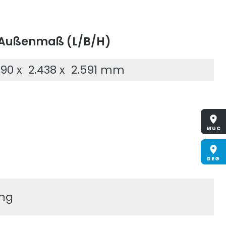
Außenmaß (L/B/H)
2190 x 2.438 x 2.591 mm
MUC
DEG
ung