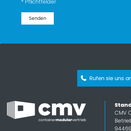
* Pflichtfelder
Rufen sie uns a
Stand
CMV C
Betrie
94469