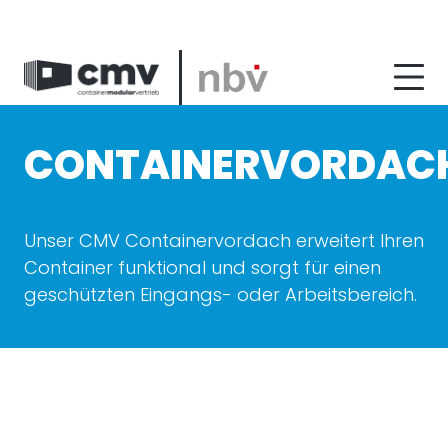
zum
zum
zum
Hauptmenu
Seiteninhalt
Footer
CONTAINERVORDAC
Unser CMV Containervordach erweitert Ihren
Container funktional und sorgt für einen
geschützten Eingangs- oder Arbeitsbereich.
Bildergalerie